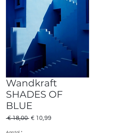
Wandkraft
SHADES OF
BLUE
Normale
Verkoopprijs
 € 18,00 
€ 10,99
prijs
Aantal
*