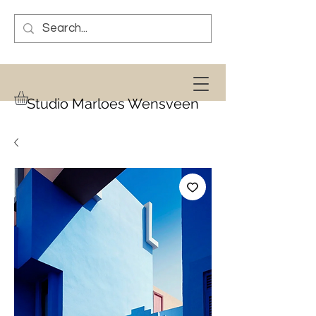
Studio Marloes Wensveen