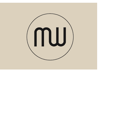
Meubels
Verlichting
Servies
Accessoires
Geuren
Textiel
SALE