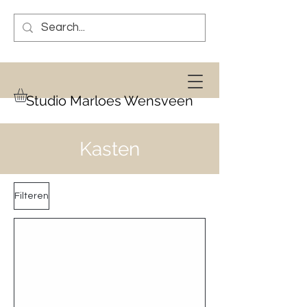
Studio Marloes Wensveen
Kasten
Filteren