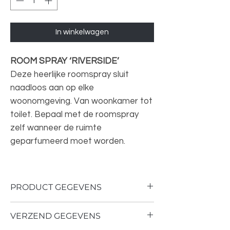
In winkelwagen
ROOM SPRAY ‘RIVERSIDE’
Deze heerlijke roomspray sluit
naadloos aan op elke
woonomgeving. Van woonkamer tot
toilet. Bepaal met de roomspray
zelf wanneer de ruimte
geparfumeerd moet worden.
PRODUCT GEGEVENS
Geur: Riverside
VERZEND GEGEVENS
Inhoud: 200 ml