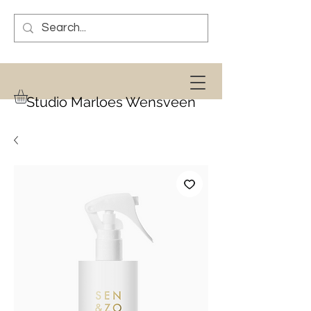
Studio Marloes Wensveen