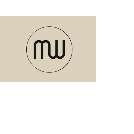
Verzenden of ophalen in de studio in
Enkhuizen
Meubels
Verlichting
Servies
Accessoires
Geuren