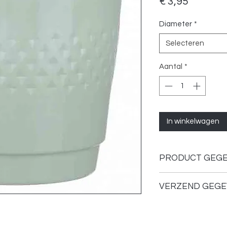
Prijs
€ 3,95
Diameter
*
Selecteren
Aantal
*
In winkelwagen
PRODUCT GEG
Kleur: Blauw
VERZEND GEGE
Materiaal: Keram
Verzenden of ophale