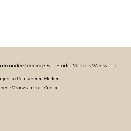
 en ondersteuning
Over Studio Marloes Wensveen
rgen en Retourneren
Merken
mene Voorwaarden
Contact