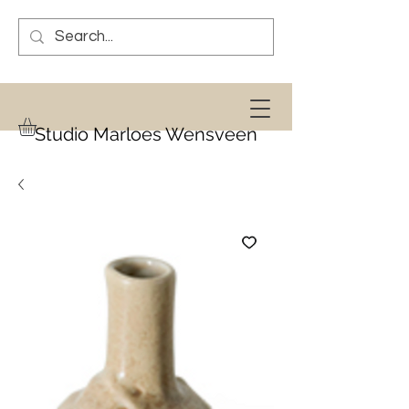
Studio Marloes Wensveen