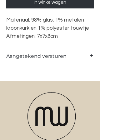
In winkelwagen
Materiaal: 98% glas, 1% metalen
kroonkurk en 1% polyester touwtje
Afmetingen: 7x7x8cm
Aangetekend versturen
Producten die fragiel en breekbaar zijn,
versturen wij aangetekend via PostNL.
Wij maken van te voren foto's hoe wij het
pakket versturen en dat de producten
heel het pakket in gaan. Wij zijn niet
aansprakelijk voor het stuk aankomen
van de producten, dit kan u verhalen bij
PostNL.