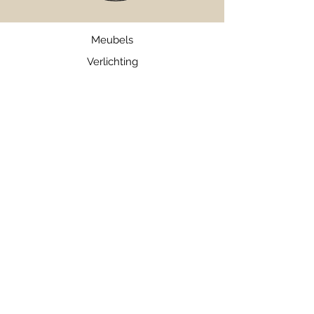
Meubels
Verlichting
Servies
Accessoires
Geuren
Textiel
SALE
Webshop
Bezorgen en Retourneren
Algemene Voorwaarden
Hulp en ondersteuning