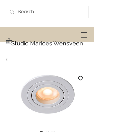
Studio Marloes Wensveen