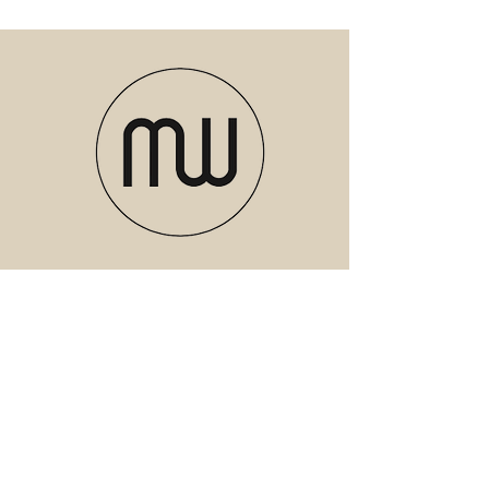
versturen wij aangetekend via PostNL.
Wij maken van te voren foto's hoe wij het
pakket versturen en dat de producten
heel het pakket in gaan. Wij zijn niet
aansprakelijk voor het stuk aankomen
van de producten, dit kan u verhalen bij
PostNL.
Meubels
Verlichting
Servies
Accessoires
Geuren
Textiel