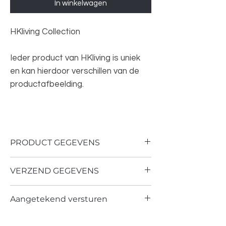
In winkelwagen
HKliving Collection
Ieder product van HKliving is uniek
en kan hierdoor verschillen van de
productafbeelding.
PRODUCT GEGEVENS
VERZEND GEGEVENS
Kleur: Perzik
Afmeting: 17,5x17,5x30cm
Verzenden of ophalen in de studio in
Materiaal: Glas
Aangetekend versturen
Enkhuizen
Producten die fragiel en breekbaar zijn,