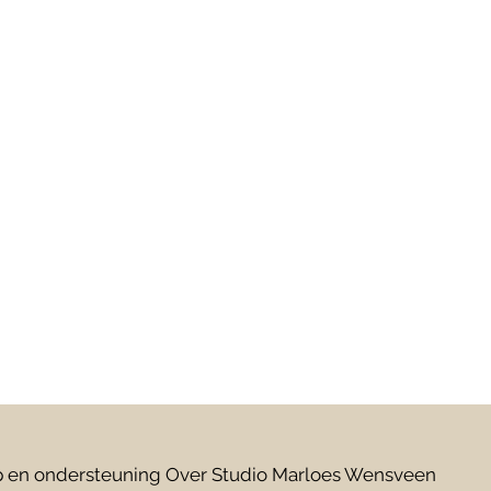
 en ondersteuning
Over Studio Marloes Wensveen