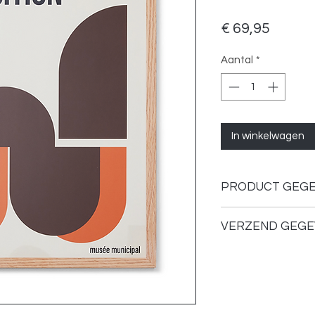
Prijs
€ 69,95
Aantal
*
In winkelwagen
PRODUCT GEG
Kleur: Multi
VERZEND GEGE
Afmetingen: 40
Materiaal: Eikenh
Verzenden of ophale