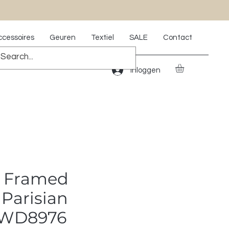
ccessoires
Geuren
Textiel
SALE
Contact
Inloggen
g Framed
Parisian
AWD8976