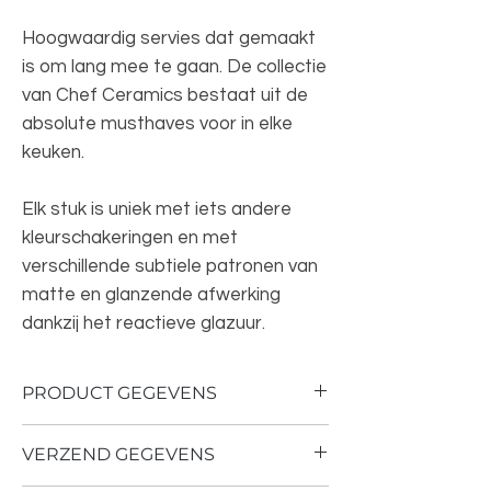
Hoogwaardig servies dat gemaakt
is om lang mee te gaan. De collectie
van Chef Ceramics bestaat uit de
absolute musthaves voor in elke
keuken.
Elk stuk is uniek met iets andere
kleurschakeringen en met
verschillende subtiele patronen van
matte en glanzende afwerking
dankzij het reactieve glazuur.
PRODUCT GEGEVENS
Kleur: Groen
VERZEND GEGEVENS
Afmeting: 10,7 x 10,7 x 6,1 cm
Materiaal: Porselein