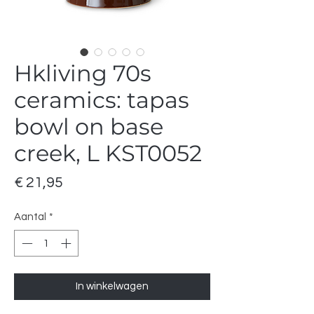
Hkliving 70s
ceramics: tapas
bowl on base
creek, L KST0052
Prijs
€ 21,95
Aantal
*
In winkelwagen