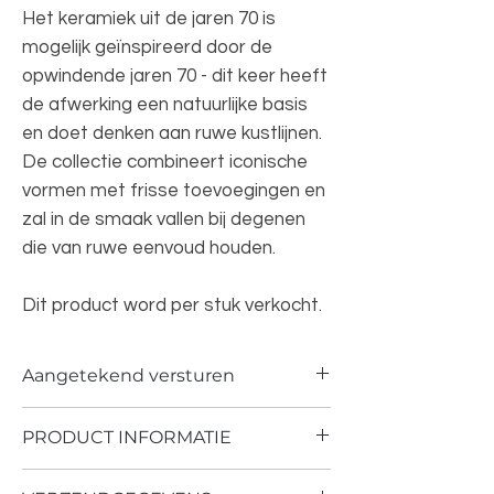
Het keramiek uit de jaren 70 is
mogelijk geïnspireerd door de
opwindende jaren 70 - dit keer heeft
de afwerking een natuurlijke basis
en doet denken aan ruwe kustlijnen.
De collectie combineert iconische
vormen met frisse toevoegingen en
zal in de smaak vallen bij degenen
die van ruwe eenvoud houden.
Dit product word per stuk verkocht.
Aangetekend versturen
Producten die fragiel en breekbaar zijn,
PRODUCT INFORMATIE
versturen wij aangetekend via PostNL.
Wij maken van te voren foto's hoe wij het
Kleur: multicolor
pakket versturen en dat de producten