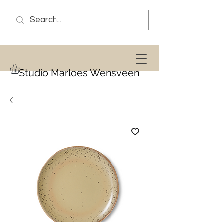
Studio Marloes Wensveen