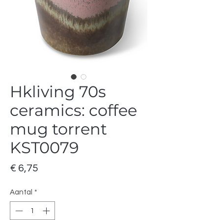
Hkliving 70s
ceramics: coffee
mug torrent
KST0079
Prijs
€ 6,75
Aantal
*