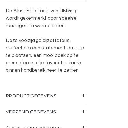
De Allure Side Table van HKliving
wordt gekenmerkt door speelse
rondingen en warme tinten.
Deze veelzijdige bijzettafel is
perfect om een statement lamp op
te plaatsen, een mooi boek op te
presenteren of je favoriete drankje
binnen handbereik neer te zetten.
PRODUCT GEGEVENS
Kleur: Caramel
VERZEND GEGEVENS
Afmeting: 36 cm x 36 cm x 35 cm,
diameter 29cm
Verzenden of ophalen in de studio in
Materiaal: Aardewerk
Aangetekend versturen