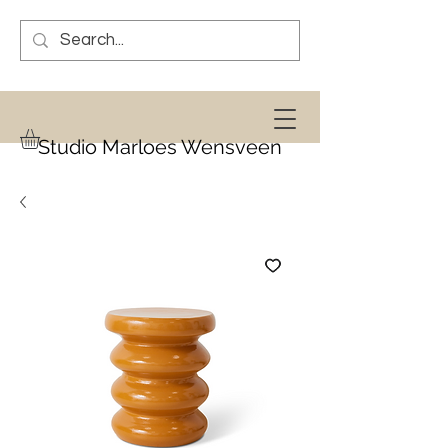
Studio Marloes Wensveen