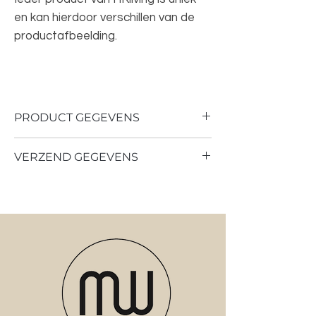
en kan hierdoor verschillen van de
productafbeelding.
PRODUCT GEGEVENS
VERZEND GEGEVENS
Kleur: Multicolor
Afmeting: 7,5 x 7,5 x 19 cm
Verzenden of ophalen in de studio in
Materiaal: Keramiek
Enkhuizen
Overig: Vaatwasserbestendig