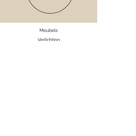
Meubels
Verlichting
Servies
Accessoires
Geuren
Textiel
SALE
Webshop
Bezorgen en Retourneren
Algemene Voorwaarden