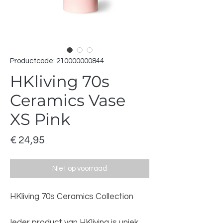
Productcode: 210000000844
HKliving 70s
Ceramics Vase
XS Pink
Prijs
€ 24,95
Niet op voorraad
HKliving 70s Ceramics Collection
Ieder product van HKliving is uniek