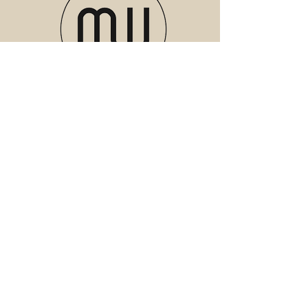
van de producten, dit kan u verhalen bij
PostNL.
Meubels
Verlichting
Servies
Accessoires
Geuren
Textiel
SALE
Webshop