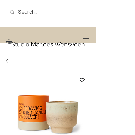
Studio Marloes Wensveen