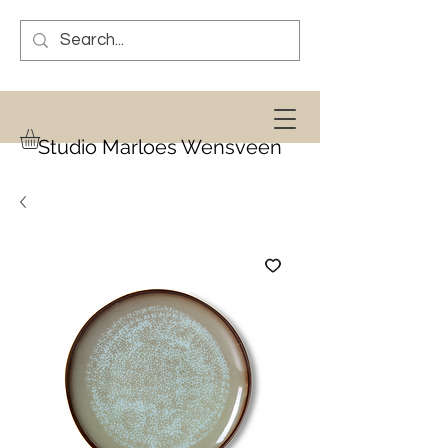
Studio Marloes Wensveen