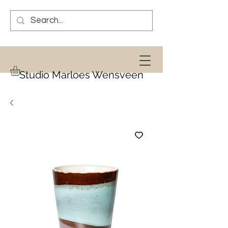
Studio Marloes Wensveen