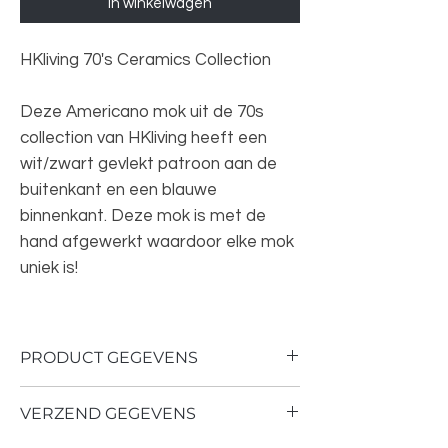
In winkelwagen
HKliving 70's Ceramics Collection
Deze Americano mok uit de 70s
collection van HKliving heeft een
wit/zwart gevlekt patroon aan de
buitenkant en een blauwe
binnenkant. Deze mok is met de
hand afgewerkt waardoor elke mok
uniek is!
PRODUCT GEGEVENS
VERZEND GEGEVENS
Kleur: Multicolor
Afmeting: 11.5 x 8.5 x 8 cm