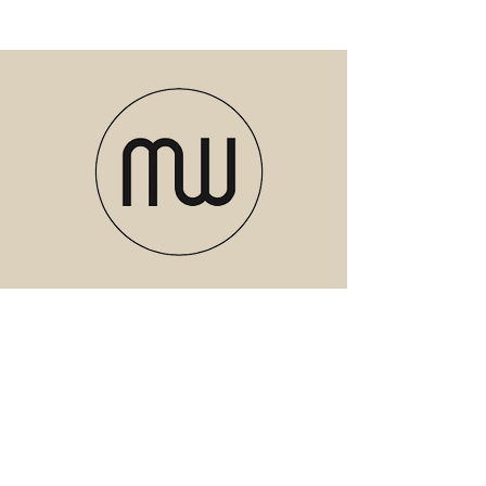
Verzenden of ophalen in de studio in
Materiaal: Keramiek
Enkhuizen
Inhoud: 260 ml
Overig: Vaatwasserbestendig,
Magnetronbestendig
Meubels
Verlichting
Servies
Accessoires
Geuren
Textiel