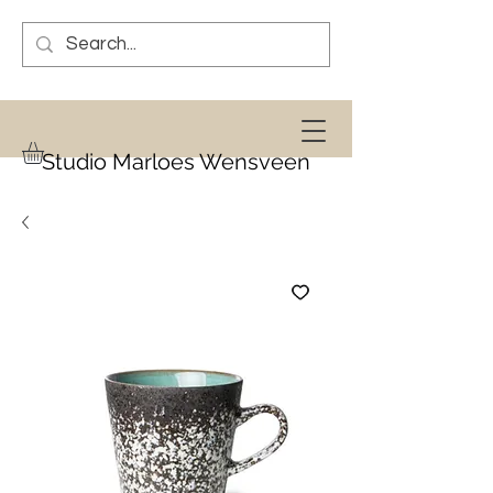
Studio Marloes Wensveen