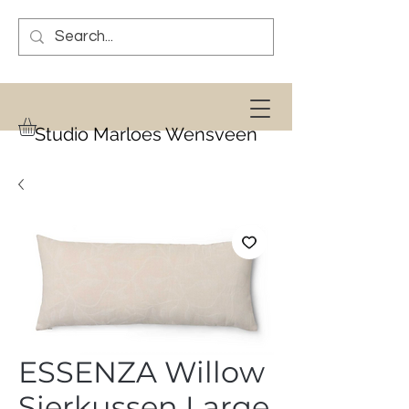
Studio Marloes Wensveen
ESSENZA Willow
Sierkussen Large