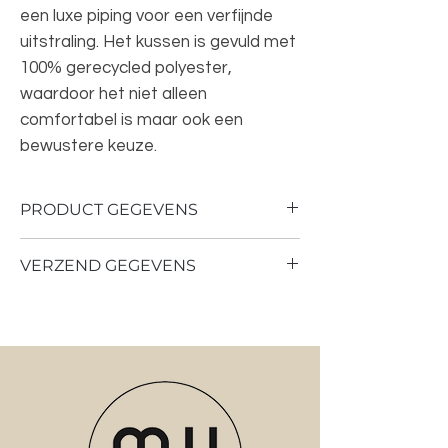
een luxe piping voor een verfijnde
uitstraling. Het kussen is gevuld met
100% gerecycled polyester,
waardoor het niet alleen
comfortabel is maar ook een
bewustere keuze.
PRODUCT GEGEVENS
Kleur: Vanilla
VERZEND GEGEVENS
Afmetingen: 40x9
0cm
Materiaal: Katoen velvet
Verzenden of ophalen in de studio in
Enkhuizen