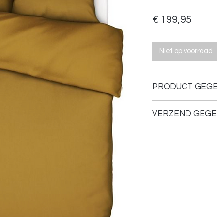
Prijs
€ 199,95
Niet op voorraad
PRODUCT GEG
Kleur: Olive
VERZEND GEGE
Afmetingen: 240
Materiaal: 100% 
Verzenden of ophale
Onderhoud: Wasb
geschikt voor de
temperatuur
Instopstrook