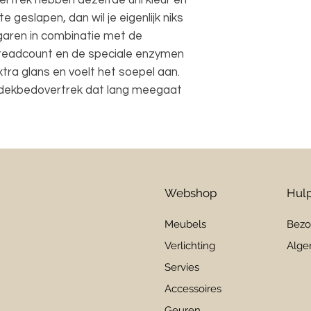
ertrek hebben dezelfde uni kleur en
 geslapen, dan wil je eigenlijk niks
garen in combinatie met de
threadcount en de speciale enzymen
xtra glans en voelt het soepel aan.
dekbedovertrek dat lang meegaat
Webshop
Hulp
Meubels
Bezo
Verlichting
Alge
Servies
Accessoires
Geuren