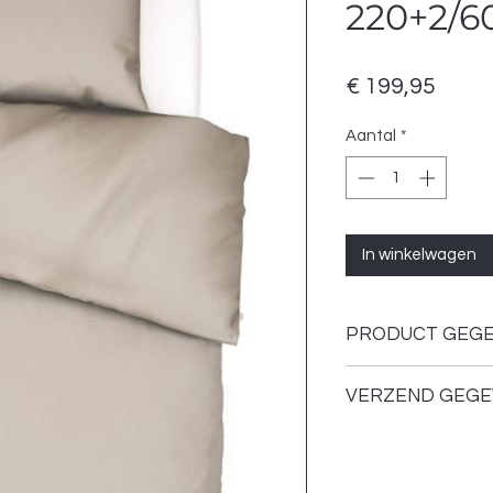
220+2/6
Prijs
€ 199,95
Aantal
*
In winkelwagen
PRODUCT GEG
Kleur: Oatmeal
VERZEND GEGE
Afmetingen: 240
Materiaal: 100% 
Verzenden of ophale
Onderhoud: Wasb
geschikt voor de