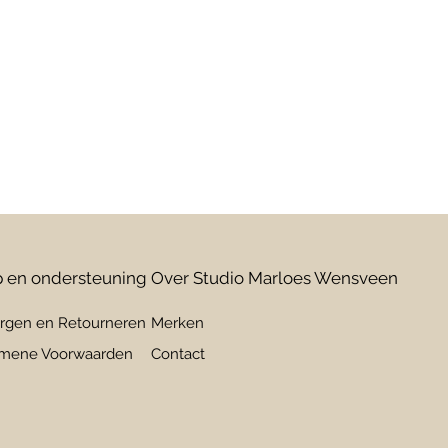
 en ondersteuning
Over Studio Marloes Wensveen
rgen en Retourneren
Merken
mene Voorwaarden
Contact