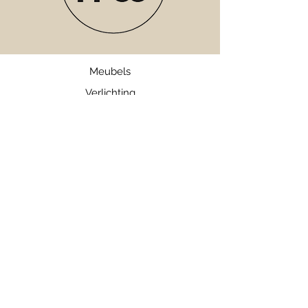
Meubels
Verlichting
Servies
Accessoires
Geuren
Textiel
SALE
Webshop
Bezorgen en Retourneren
Algemene Voorwaarden