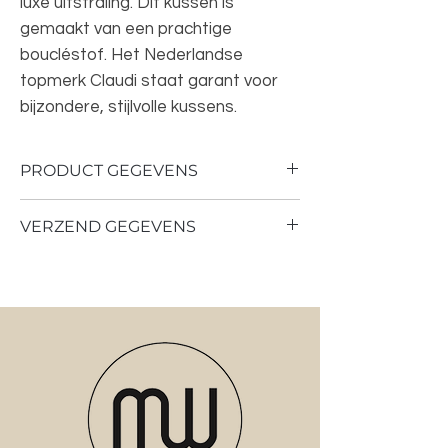
luxe uitstraling. Dit kussen is
gemaakt van een prachtige
boucléstof. Het Nederlandse
topmerk Claudi staat garant voor
bijzondere, stijlvolle kussens.
PRODUCT GEGEVENS
Kleur: Olive
VERZEND GEGEVENS
Afmetingen: 45x45 cm
Inclusief binnenkussen van
Verzenden of ophalen in de studio in
eendendons, waarvan minimaal de
Enkhuizen
helft gerecycled is.