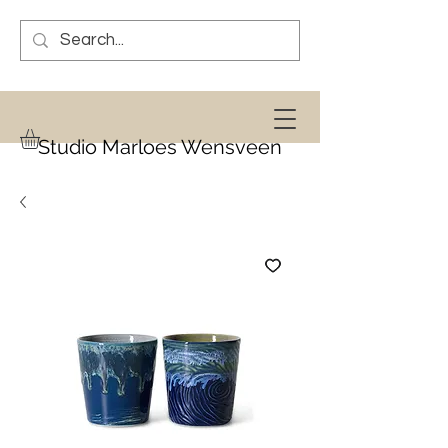
Studio Marloes Wensveen