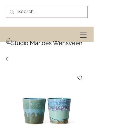
Studio Marloes Wensveen