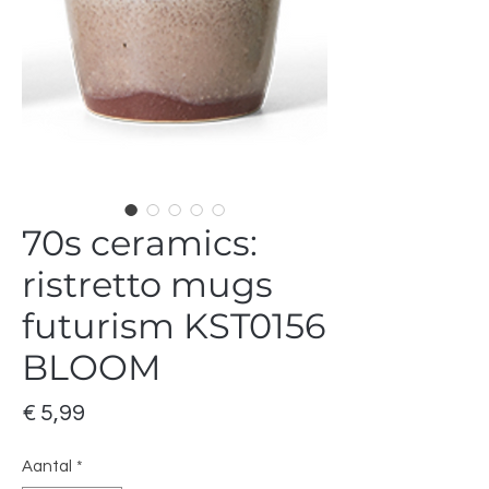
70s ceramics:
ristretto mugs
futurism KST0156
BLOOM
Prijs
€ 5,99
Aantal
*