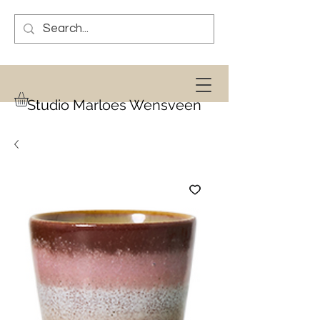
Studio Marloes Wensveen