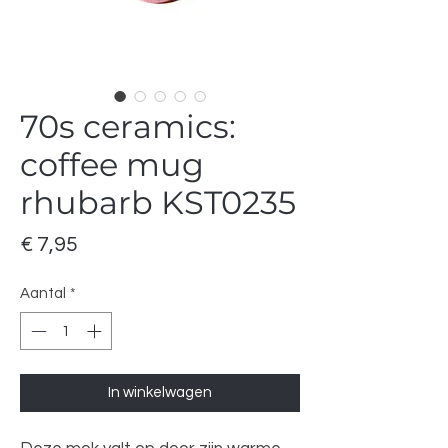
70s ceramics:
coffee mug
rhubarb KST0235
Prijs
€ 7,95
Aantal
*
In winkelwagen