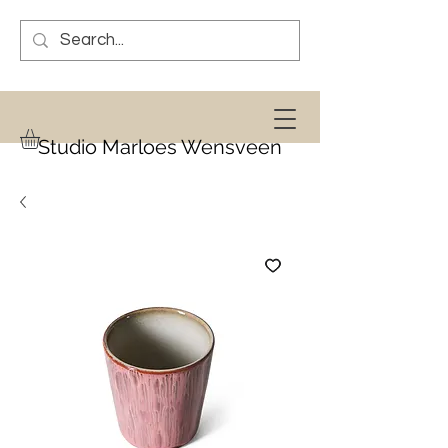
Studio Marloes Wensveen