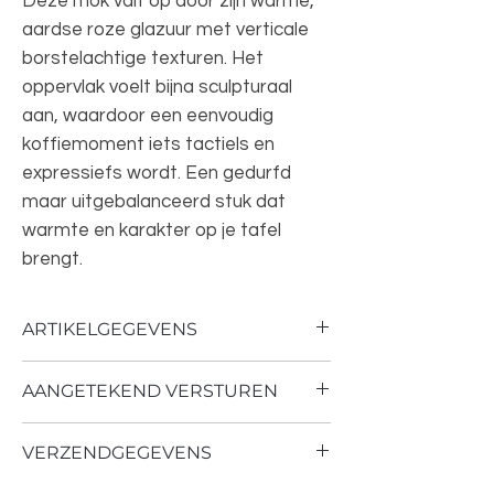
Deze mok valt op door zijn warme,
aardse roze glazuur met verticale
borstelachtige texturen. Het
oppervlak voelt bijna sculpturaal
aan, waardoor een eenvoudig
koffiemoment iets tactiels en
expressiefs wordt. Een gedurfd
maar uitgebalanceerd stuk dat
warmte en karakter op je tafel
brengt.
ARTIKELGEGEVENS
Colour: Pink
AANGETEKEND VERSTUREN
Material: Stoneware
Product weight (gr): 200
Producten die fragiel en breekbaar zijn,
Description: 70s ceramics: coffee mug,
VERZENDGEGEVENS
versturen wij aangetekend via PostNL.
rhubarb
Wij maken van te voren foto's hoe wij het
Differences may appear: Yes