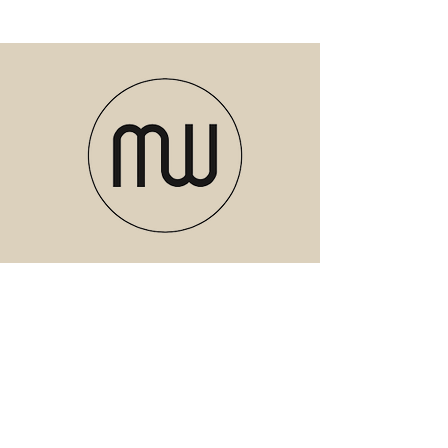
Verzenden of ophalen in de studio in
pakket versturen en dat de producten
Enkhuizen
heel het pakket in gaan. Wij zijn niet
aansprakelijk voor het stuk aankomen
van de producten, dit kan u verhalen bij
PostNL.
Meubels
Verlichting
Servies
Accessoires
Geuren
Textiel