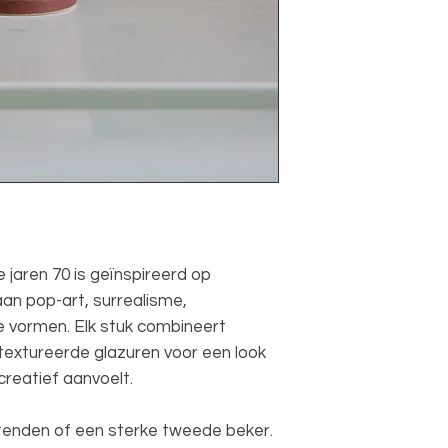
70s ceramics: coff
Differences may ap
Yes
Product code:
KST0117
 jaren 70 is geïnspireerd op
 aan pop-art, surrealisme,
 vormen. Elk stuk combineert
extureerde glazuren voor een look
reatief aanvoelt.
tenden of een sterke tweede beker.