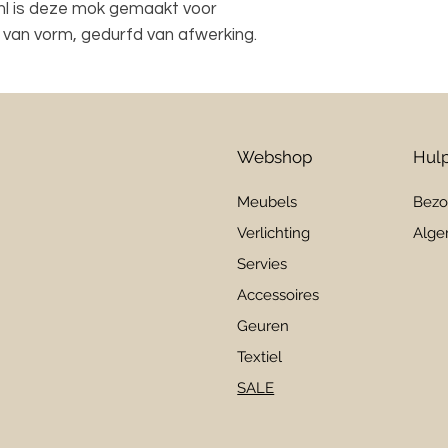
ml is deze mok gemaakt voor
k van vorm, gedurfd van afwerking.
Webshop
Hulp
Meubels
Bezo
Verlichting
Alge
Servies
Accessoires
Geuren
Textiel
SALE