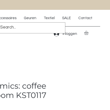
ccessoires
Geuren
Textiel
SALE
Contact
Inloggen
mics: coffee
om KST0117