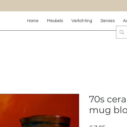
Home
Meubels
Verlichting
Servies
A
70s cera
mug blo